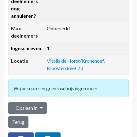
deelnemers
nog
annuleren?
Max.
Onbeperkt
deelnemers
Ingeschreven
1
Locatie
Vitalis de Horst/Kronehoef,
Kloosterdreef 23
Wij accepteren geen inschrijvingen meer
Opslaan in
Terug